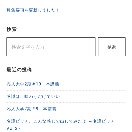
稿
ナ
募集要項を更新しました！
ビ
ゲ
検索
ー
検索
シ
ョ
ン
最近の投稿
凡人大学2期＃10 本講義
感謝は、味わうだけでいい
凡人大学2期＃9 本講義
名護ピッチ、こんな感じで出してみたよ ～名護ピッチ
Vol.3～