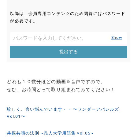
以降は、会員専用コンテンツのため閲覧にはパスワード
が必要です。
Show
提出する
どれも１０数分ほどの動画＆音声ですので、
ぜひ、お時間とって取り組まれてみてください！
投
珍しく、言い悩んでいます・・ 〜ワンダーアパレルズ
稿
Vol.01〜
ナ
共振共鳴の法則 ~凡人大学用語集 vol.05~
ビ