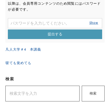
以降は、会員専用コンテンツのため閲覧にはパスワード
が必要です。
Show
提出する
投
凡人大学＃4 本講義
稿
ナ
寝ても覚めても
ビ
ゲ
検索
ー
検索
シ
ョ